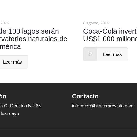
 2026
6 agosto, 2026
de 100 lagos serán
Coca-Cola invert
vatorios naturales de
US$1.000 millon
mérica
Leer más
Leer más
ón
Contacto
dro O. Deustua N°465
informes@bitacorarevista.com
 Huancayo