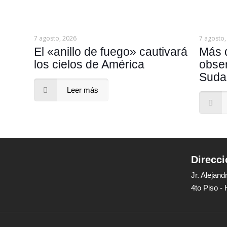
7 agosto, 2026
7 agosto,
El «anillo de fuego» cautivará
Más 
los cielos de América
obser
Suda
Leer más
Direcci
Jr. Alejan
4to Piso -