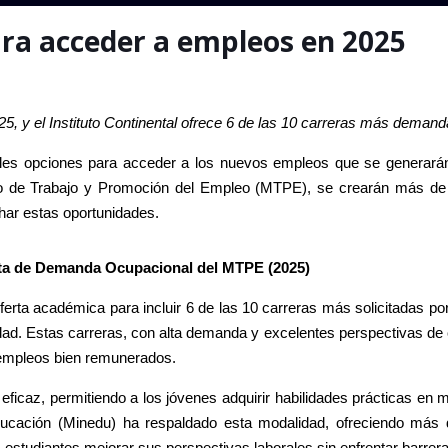
ara acceder a empleos en 2025
, y el Instituto Continental ofrece 6 de las 10 carreras más dema
pales opciones para acceder a los nuevos empleos que se generará
o de Trabajo y Promoción del Empleo (MTPE), se crearán más de 
char estas oportunidades.
ta de Demanda Ocupacional del MTPE (2025)
oferta académica para incluir 6 de las 10 carreras más solicitadas po
ad. Estas carreras, con alta demanda y excelentes perspectivas de 
 a empleos bien remunerados.
ficaz, permitiendo a los jóvenes adquirir habilidades prácticas en 
e Educación (Minedu) ha respaldado esta modalidad, ofreciendo más
os estudiantes mejorar sus perspectivas laborales sin enfrentar barr