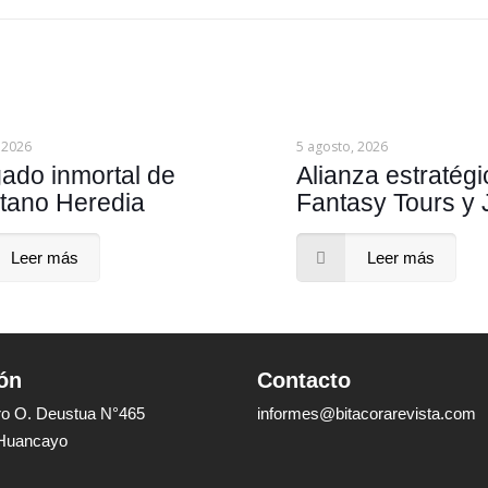
 2026
5 agosto, 2026
gado inmortal de
Alianza estratégi
tano Heredia
Fantasy Tours y
Leer más
Leer más
ón
Contacto
dro O. Deustua N°465
informes@bitacorarevista.com
 Huancayo