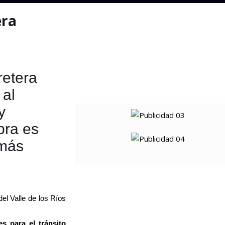
era
retera
 al
y
bra es
 más
del Valle de los Ríos
s para el tránsito