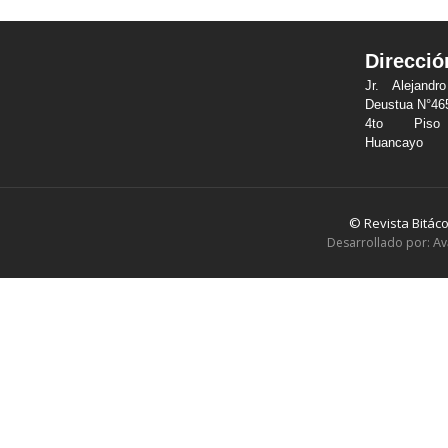
Direcció
Jr. Alejandr
Deustua N°46
4to Pis
Huancayo
© Revista Bitác
Desarrollado por:
Av