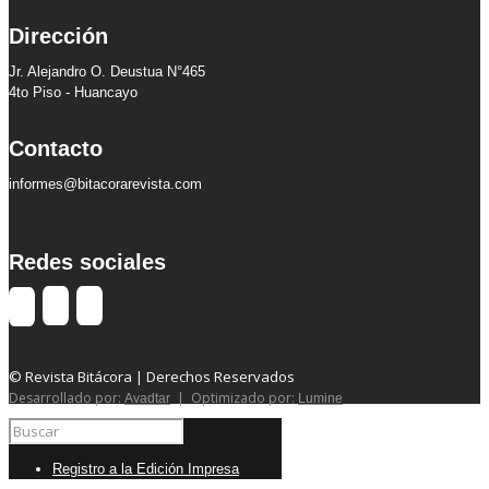
Dirección
Jr. Alejandro O. Deustua N°465
4to Piso - Huancayo
Contacto
informes@bitacorarevista.com
Redes sociales
© Revista Bitácora | Derechos Reservados
Desarrollado por:
| Optimizado por:
Avadtar
Lumine
Registro a la Edición Impresa