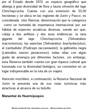
por el Estado desde 1974, un espacio geográfico que
alberga a gran diversidad de flora y fauna silvestre del lago
Chinchaycocha. Cuenta con una extensión de 53,00
hectáreas y se ubica en las regiones de Junín y Pasco; es
considerada sitio
Ramsar,
denominación que la categoriza
como un humedal de importancia internacional por ser
hábitat de especies acuáticas diversas, siendo así que,
cobija a dos anfibios y dos aves endémicas: la rana
gigante del lago Chinchaycocha (
Telmatobius
macrostomu
s), las wanchas (
Telmatobius brachydactylus
);
el zambullidor (
Podiceps taczanowskii
), la gallinetita negra
(
Laterallus tuerosi jamaicensis
); todas ellas con algún
grado de amenaza por diferentes factores, sin embargo,
esta Reserva también cuenta con gran riqueza cultural que
fusionada con la diversidad biológica, se convierten en un
lugar indispensable en la ruta de un viajero.
Atención mochilero, a continuación, la Reserva Nacional de
Junín te presenta una de sus rutas turísticas más
atractivas al alcance de su bolsillo.
Manantial de Huarmipuquio
Manantial Huarmipuquio, denominación