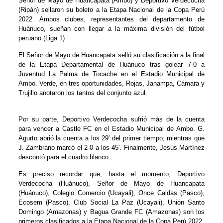
Señor de Mayo de Huancapata (Ambo) y Deportivo Verdecocha
(Ripán) sellaron su boleto a la Etapa Nacional de la Copa Perú
2022. Ambos clubes, representantes del departamento de
Huánuco, sueñan con llegar a la máxima división del fútbol
peruano (Liga 1).
El Señor de Mayo de Huancapata selló su clasificación a la final
de la Etapa Departamental de Huánuco tras golear 7-0 a
Juventud La Palma de Tocache en el Estadio Municipal de
Ambo. Verde, en tres oportunidades, Rojas, Janampa, Cámara y
Trujillo anotaron los tantos del conjunto azul.
Por su parte, Deportivo Verdecocha sufrió más de la cuenta
para vencer a Castle FC en el Estadio Municipal de Ambo. G.
Agurto abrió la cuenta a los 29′ del primer tiempo; mientras que
J. Zambrano marcó el 2-0 a los 45′. Finalmente, Jesús Martínez
descontó para el cuadro blanco.
Es preciso recordar que, hasta el momento, Deportivo
Verdecocha (Huánuco), Señor de Mayo de Huancapata
(Huánuco), Colegio Comercio (Ucayali), Once Caldas (Pasco),
Ecosem (Pasco), Club Social La Paz (Ucayali), Unión Santo
Domingo (Amazonas) y Bagua Grande FC (Amazonas) son los
primeros clasificados a la Etapa Nacional de la Copa Perú 2022.