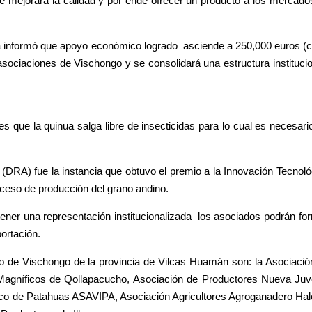
se mejorará la calidad y por ende ofrecer un producto a los mercados
na informó que apoyo económico logrado asciende a 250,000 euros (c
asociaciones de Vischongo y se consolidará una estructura institucio
es que la quinua salga libre de insecticidas para lo cual es necesar
(DRA) fue la instancia que obtuvo el premio a la Innovación Tecnoló
oceso de producción del grano andino.
 tener una representación institucionalizada los asociados podrán fo
ortación.
ito de Vischongo de la provincia de Vilcas Huamán son: la Asociaci
agníficos de Qollapacucho, Asociación de Productores Nueva Juv
ítico de Patahuas ASAVIPA, Asociación Agricultores Agroganadero Ha