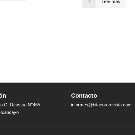
Leer más
ón
Contacto
dro O. Deustua N°465
informes@bitacorarevista.com
 Huancayo