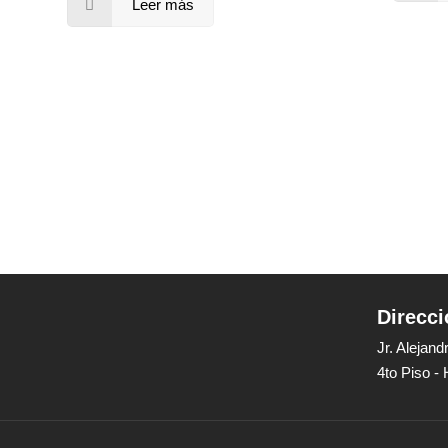
Leer más
Direcci
Jr. Alejan
4to Piso -