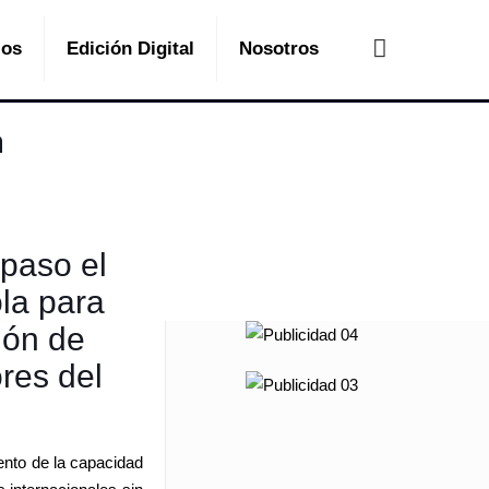
ios
Edición Digital
Nosotros
a
paso el
la para
ión de
res del
ento de la capacidad