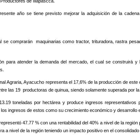
 Productores de Illapascca.
esente año se tiene previsto mejorar la adquisición de la cadena
ual se comprarán maquinarias como tractor, trituradora, rastra pes
ión para atender la demanda del mercado, el cual se construirá y h
es.
al Agraria, Ayacucho representa el 17,6% de la producción de este c
ntre las 19 productoras de quinua, siendo solamente superada por la
13.19 toneladas por hectárea y produce ingresos representativos p
los ingresos de estos como su crecimiento económico y desarrollo 
representó 47.77 % con una rentabilidad del 40% a nivel de la región 
 a nivel de la región teniendo un impacto positivo en el consolidado 