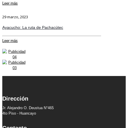
Leer más
29 marzo, 2023
Ayacucho: La ruta de Pachacútec
Leer más
Dirección
Jr. Alejandro O. Deustua N°465
4to Piso - Huancayo