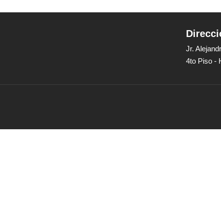
Direcci
Jr. Alejan
4to Piso -