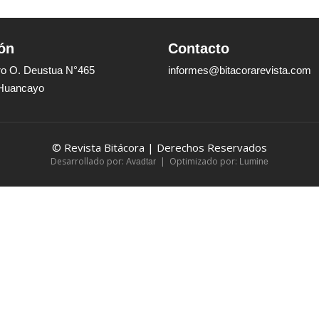
ón
Contacto
dro O. Deustua N°465
informes@bitacorarevista.com
 Huancayo
© Revista Bitácora | Derechos Reservados
Desarrollado por:
| Optimizado por:
Avadtar
Lumine