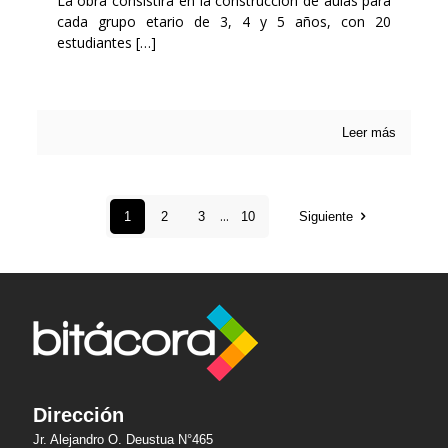
La obra consistirá en la construcción de aulas para
cada grupo etario de 3, 4 y 5 años, con 20
estudiantes
[…]
Leer más
...
1
2
3
10
Siguiente
Dirección
Jr. Alejandro O. Deustua N°465