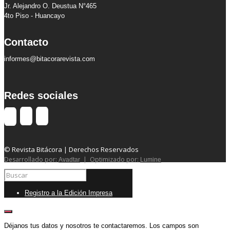
Jr. Alejandro O. Deustua N°465
4to Piso - Huancayo
Contacto
informes@bitacorarevista.com
Redes sociales
© Revista Bitácora | Derechos Reservados
Desarrollado por:
| Optimizado por:
Avadtar
Lumine
Registro a la Edición Impresa
Déjanos tus datos y nosotros te contactaremos. Los campos son