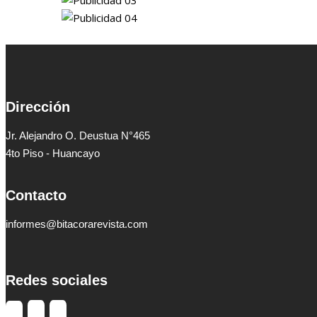
Dirección
Jr. Alejandro O. Deustua N°465
4to Piso - Huancayo
Contacto
informes@bitacorarevista.com
Redes sociales