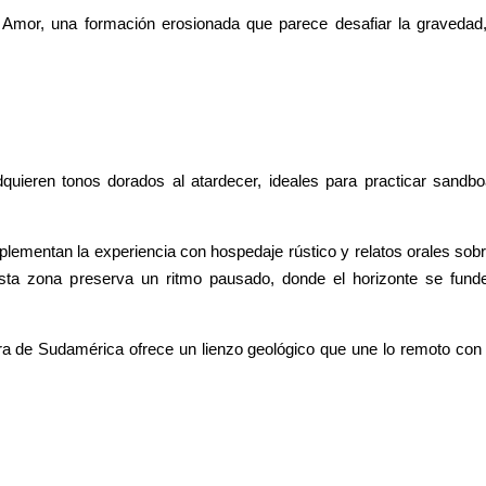
l Amor, una formación erosionada que parece desafiar la graveda
ieren tonos dorados al atardecer, ideales para practicar sandboa
ementan la experiencia con hospedaje rústico y relatos orales so
l, esta zona preserva un ritmo pausado, donde el horizonte se fund
a de Sudamérica ofrece un lienzo geológico que une lo remoto con l