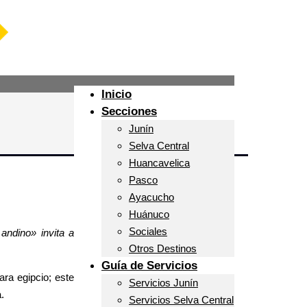
Inicio
Secciones
Junín
Selva Central
Huancavelica
Pasco
Ayacucho
Huánuco
Sociales
andino» invita a
Otros Destinos
Guía de Servicios
ra egipcio; este
Servicios Junín
.
Servicios Selva Central